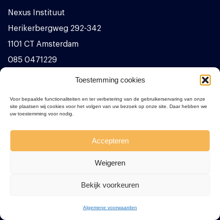
Nexus Instituut
Herikerbergweg 292-342
1101 CT Amsterdam
085 0471229
info@nexus-instituut.nl
Toestemming cookies
Meer contactgegevens
Voor bepaalde functionaliteiten en ter verbetering van de gebruikerservaring van onze
site plaatsen wij cookies voor het volgen van uw bezoek op onze site. Daar hebben we
uw toestemming voor nodig.
Volg ons op social media
Accepteren
Weigeren
Sponsors
Bekijk voorkeuren
Algemene voorwaarden