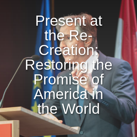
Present at
the Re-
Creation:
Restoring the
Promise of
America in
the World