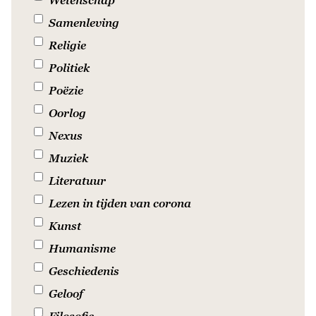
Samenleving
Religie
Politiek
Poëzie
Oorlog
Nexus
Muziek
Literatuur
Lezen in tijden van corona
Kunst
Humanisme
Geschiedenis
Geloof
Filosofie