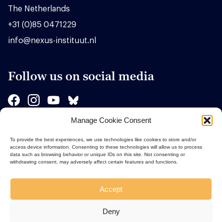
The Netherlands
+31 (0)85 0471229
info@nexus-instituut.nl
Follow us on social media
Manage Cookie Consent
Sponsors
To provide the best experiences, we use technologies like cookies to store and/or
access device information. Consenting to these technologies will allow us to process
data such as browsing behavior or unique IDs on this site. Not consenting or
withdrawing consent, may adversely affect certain features and functions.
Accept
Deny