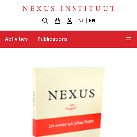
NL
|
EN
Activities
Publications