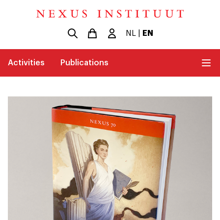
NL
|
EN
Activities
Publications