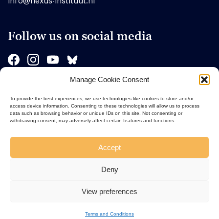
info@nexus-instituut.nl
Follow us on social media
Manage Cookie Consent
Sponsors
To provide the best experiences, we use technologies like cookies to store and/or
access device information. Consenting to these technologies will allow us to process
data such as browsing behavior or unique IDs on this site. Not consenting or
withdrawing consent, may adversely affect certain features and functions.
Accept
Deny
View preferences
Terms and Conditions