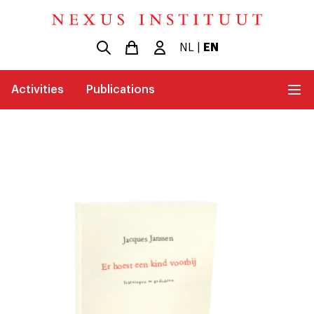
NL
|
EN
Activities
Publications