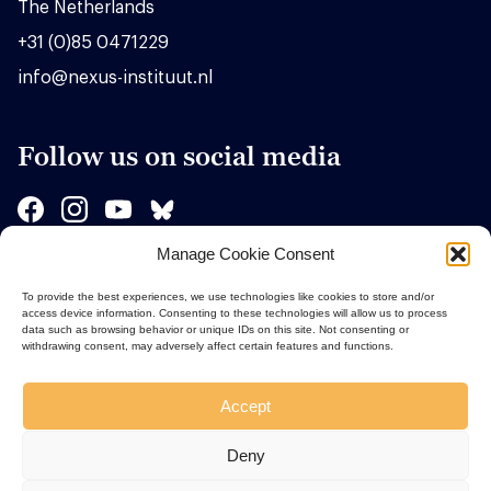
The Netherlands
+31 (0)85 0471229
info@nexus-instituut.nl
Follow us on social media
Manage Cookie Consent
Sponsors
To provide the best experiences, we use technologies like cookies to store and/or
access device information. Consenting to these technologies will allow us to process
data such as browsing behavior or unique IDs on this site. Not consenting or
withdrawing consent, may adversely affect certain features and functions.
Accept
Deny