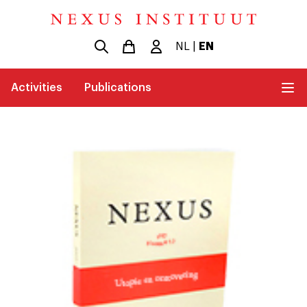
NL
|
EN
Activities
Publications