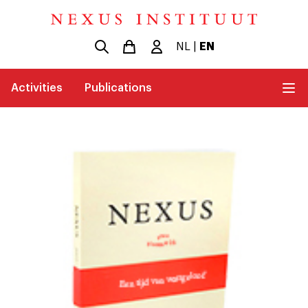
NL
|
EN
Activities
Publications