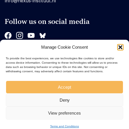
info@nexus-instituut.nl
Follow us on social media
Manage Cookie Consent
Sponsors
To provide the best experiences, we use technologies like cookies to store and/or
access device information. Consenting to these technologies will allow us to process
data such as browsing behavior or unique IDs on this site. Not consenting or
withdrawing consent, may adversely affect certain features and functions.
Accept
Deny
View preferences
Terms and Conditions