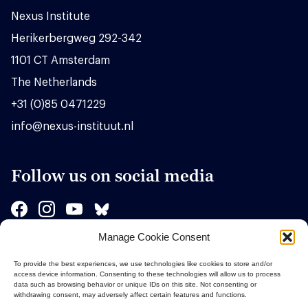
Nexus Institute
Herikerbergweg 292-342
1101 CT Amsterdam
The Netherlands
+31 (0)85 0471229
info@nexus-instituut.nl
Follow us on social media
Manage Cookie Consent
Sponsors
To provide the best experiences, we use technologies like cookies to store and/or
access device information. Consenting to these technologies will allow us to process
data such as browsing behavior or unique IDs on this site. Not consenting or
withdrawing consent, may adversely affect certain features and functions.