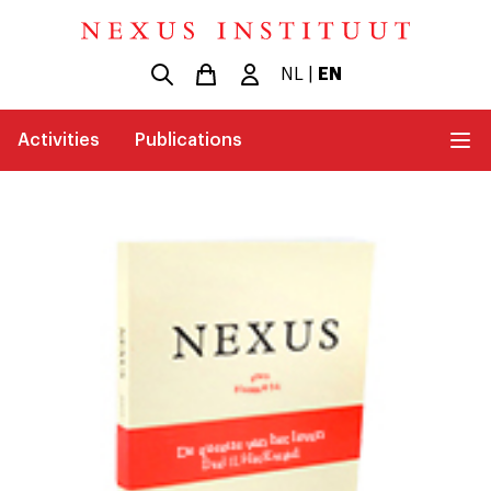
NL
|
EN
Activities
Publications