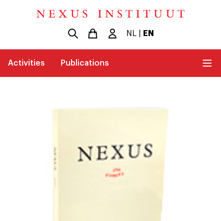
NL
|
EN
Activities
Publications