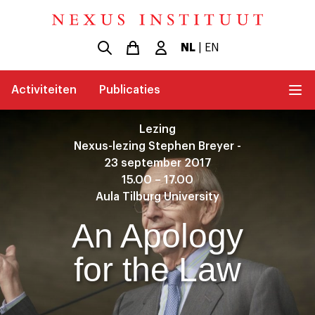
NL
|
EN
Activiteiten
Publicaties
Lezing
Nexus-lezing Stephen Breyer -
23 september 2017
15.00 – 17.00
Aula Tilburg University
An Apology
for the Law