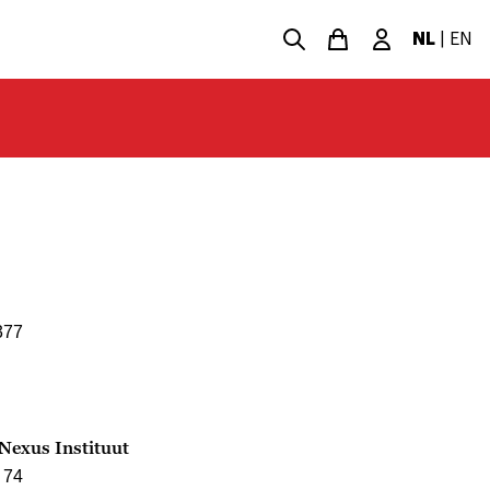
NL
|
EN
377
 Nexus Instituut
 74