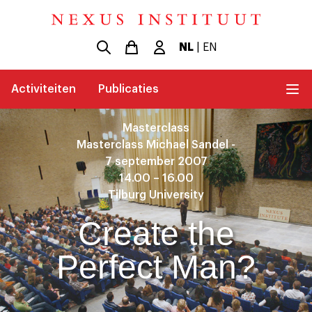
NL
|
EN
Activiteiten
Publicaties
Masterclass
Masterclass Michael Sandel -
7 september 2007
14.00 – 16.00
Tilburg University
Create the
Perfect Man?