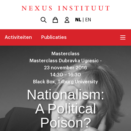
NL
|
EN
Activiteiten
Publicaties
Masterclass
Masterclass Dubravka Ugresic -
23 november 2016
14:30 – 16:30
Black Box, Tilburg University
Nationalism:
A Political
Poison?