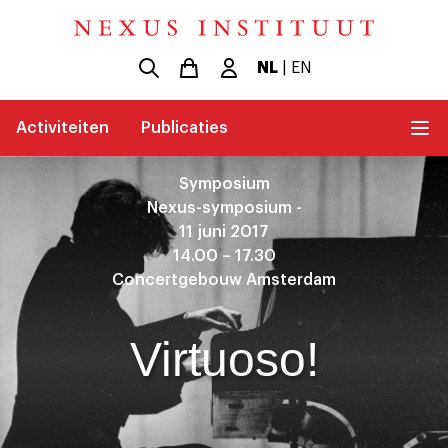
NL
|
EN
Activiteiten
Publicaties
Symposium
Nexus-symposium -
11 juni 2017
14.00 – 17.30
Concertgebouw Amsterdam
Virtuoso!