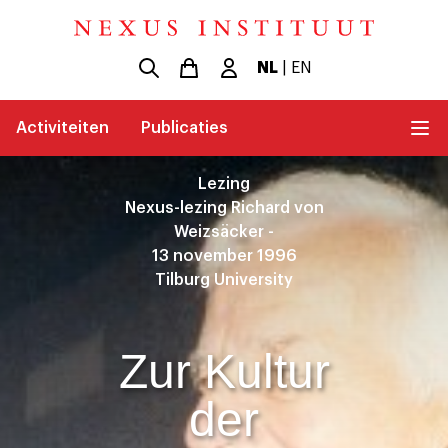
NL
|
EN
Activiteiten
Publicaties
Lezing
Nexus-lezing Richard von
Weizsäcker -
13 november 1996
Tilburg University
Zur Kultur
der