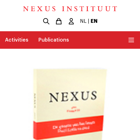
NL
|
EN
Activities
Publications