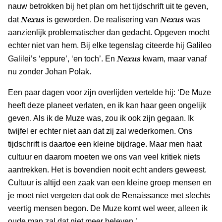
nauw betrokken bij het plan om het tijdschrift uit te geven,
Nexus
Nexus
dat
is geworden. De realisering van
was
aanzienlijk problematischer dan gedacht. Opgeven mocht
echter niet van hem. Bij elke tegenslag citeerde hij Galileo
Nexus
Galilei’s ‘eppure’, ‘en toch’. En
kwam, maar vanaf
nu zonder Johan Polak.
Een paar dagen voor zijn overlijden vertelde hij: ‘De Muze
heeft deze planeet verlaten, en ik kan haar geen ongelijk
geven. Als ik de Muze was, zou ik ook zijn gegaan. Ik
twijfel er echter niet aan dat zij zal wederkomen. Ons
tijdschrift is daartoe een kleine bijdrage. Maar men haat
cultuur en daarom moeten we ons van veel kritiek niets
aantrekken. Het is bovendien nooit echt anders geweest.
Cultuur is altijd een zaak van een kleine groep mensen en
je moet niet vergeten dat ook de Renaissance met slechts
veertig mensen begon. De Muze komt wel weer, alleen ik
oude man zal dat niet meer beleven.’