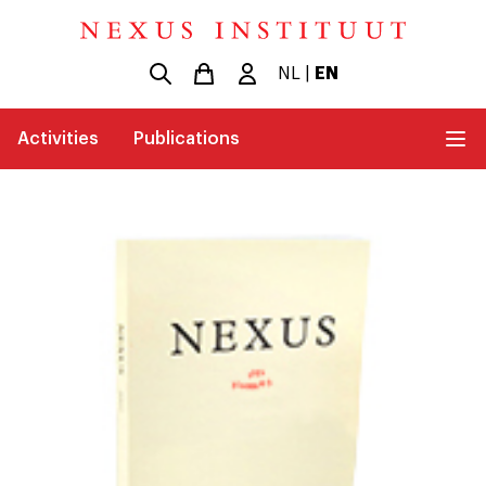
NL
|
EN
Activities
Publications