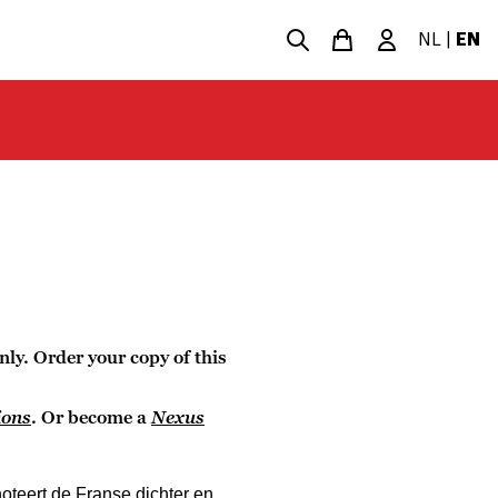
NL
|
EN
nly. Order your copy of this
ions
. Or become a
Nexus
teert de Franse dichter en