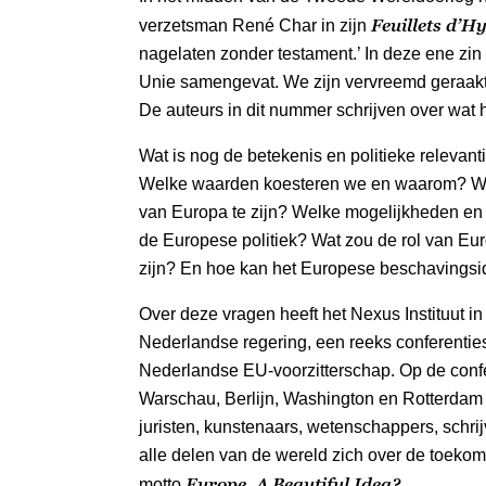
Feuillets d’H
verzetsman René Char in zijn
nagelaten zonder testament.’ In deze ene zin
Unie samengevat. We zijn vervreemd geraakt
De auteurs in dit nummer schrijven over wat h
Wat is nog de betekenis en politieke relevan
Welke waarden koesteren we en waarom? Wa
van Europa te zijn? Welke mogelijkheden en 
de Europese politiek? Wat zou de rol van Eu
zijn? En hoe kan het Europese beschavingsi
Over deze vragen heeft het Nexus Instituut i
Nederlandse regering, een reeks conferentie
Nederlandse EU-voorzitterschap. Op de conf
Warschau, Berlijn, Washington en Rotterdam bo
juristen, kunstenaars, wetenschappers, schrijv
alle delen van de wereld zich over de toekom
Europe. A Beautiful Idea?
motto