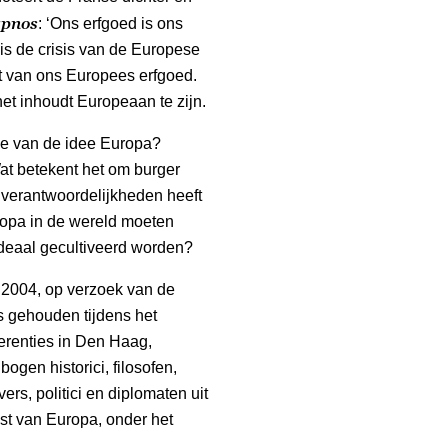
ypnos
: ‘Ons erfgoed is ons
 is de crisis van de Europese
 van ons Europees erfgoed.
et inhoudt Europeaan te zijn.
tie van de idee Europa?
t betekent het om burger
verantwoordelijk­heden heeft
ropa in de wereld moeten
deaal gecultiveerd worden?
n 2004, op verzoek van de
s gehouden tijdens het
erenties in Den Haag,
gen historici, filosofen,
ers, politici en diplomaten uit
st van Europa, onder het