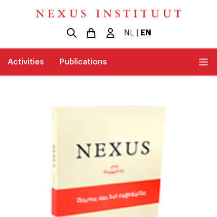
NL
|
EN
Activities
Publications