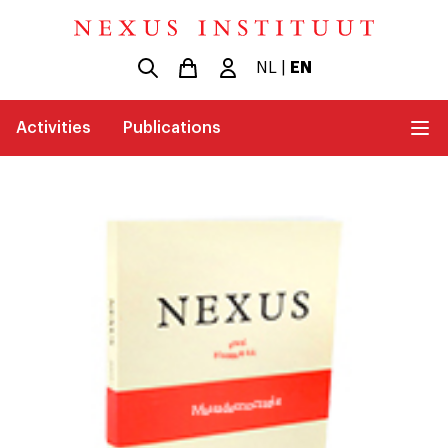
NL
|
EN
Activities
Publications