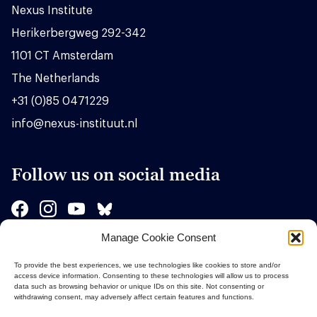
Nexus Institute
Herikerbergweg 292-342
1101 CT Amsterdam
The Netherlands
+31 (0)85 0471229
info@nexus-instituut.nl
Follow us on social media
Manage Cookie Consent
Sponsors
To provide the best experiences, we use technologies like cookies to store and/or
access device information. Consenting to these technologies will allow us to process
data such as browsing behavior or unique IDs on this site. Not consenting or
withdrawing consent, may adversely affect certain features and functions.