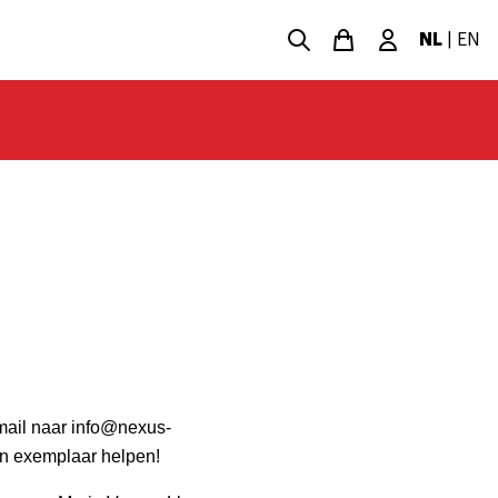
NL
|
EN
-mail naar info@nexus-
een exemplaar helpen!