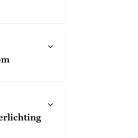
om
rlichting