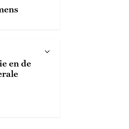
mens
ie en de
erale