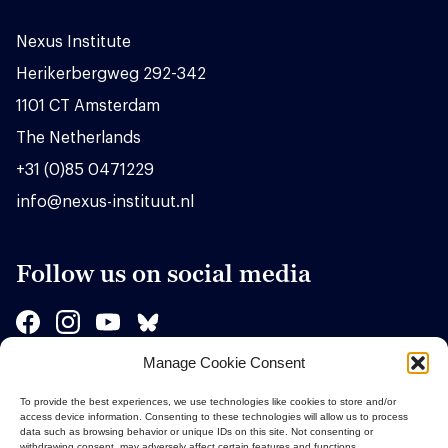
Nexus Institute
Herikerbergweg 292-342
1101 CT Amsterdam
The Netherlands
+31 (0)85 0471229
info@nexus-instituut.nl
Follow us on social media
Manage Cookie Consent
Sponsors
To provide the best experiences, we use technologies like cookies to store and/or
access device information. Consenting to these technologies will allow us to process
data such as browsing behavior or unique IDs on this site. Not consenting or
withdrawing consent, may adversely affect certain features and functions.