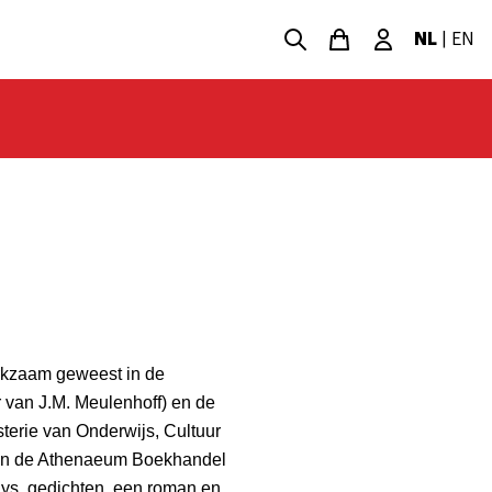
NL
|
EN
erkzaam geweest in de
r van J.M. Meulenhoff) en de
sterie van Onderwijs, Cultuur
 van de Athenaeum Boekhandel
ays, gedichten, een roman en