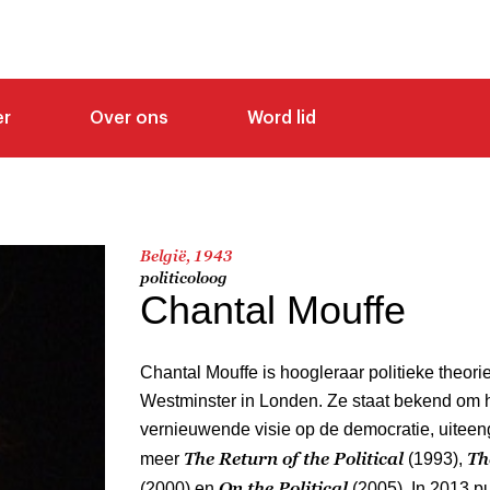
er
Over ons
Word lid
België, 1943
politicoloog
Chantal Mouffe
Chantal Mouffe is hoogleraar politieke theorie
Westminster in Londen. Ze staat bekend om h
vernieuwende visie op de democratie, uiteen
The Return of the Political
Th
meer
(1993),
On the Political
(2000) en
(2005). In 2013 p