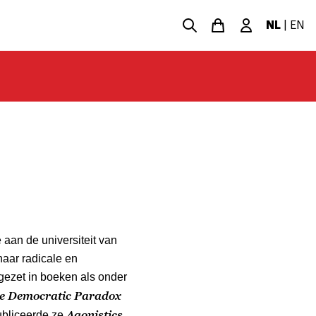
NL
|
EN
 aan de universiteit van
aar radicale en
gezet in boeken als onder
e Democratic Paradox
Agonistics.
ubliceerde ze