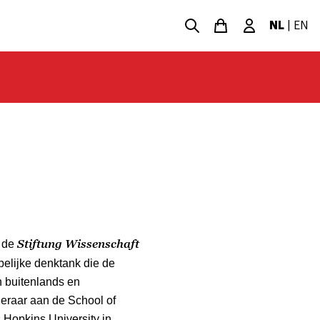
NL
|
EN
Stiftung Wissenschaft
n de
elijke denktank die de
n buitenlands en
leraar aan de School of
 Hopkins University in