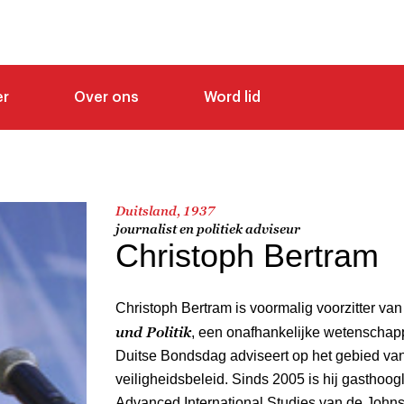
er
Over ons
Word lid
Duitsland, 1937
journalist en politiek adviseur
Christoph Bertram
Christoph Bertram is voormalig voorzitter va
und Politik
, een onafhankelijke wetenschapp
Duitse Bondsdag adviseert op het gebied va
veiligheidsbeleid. Sinds 2005 is hij gasthoog
Advanced International Studies van de Johns