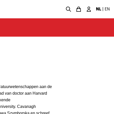
NL
|
EN
eratuurwetenschappen aan de
raad van doctor aan Harvard
jkende
niversity. Cavanagh
lawa Szymborska en schreef