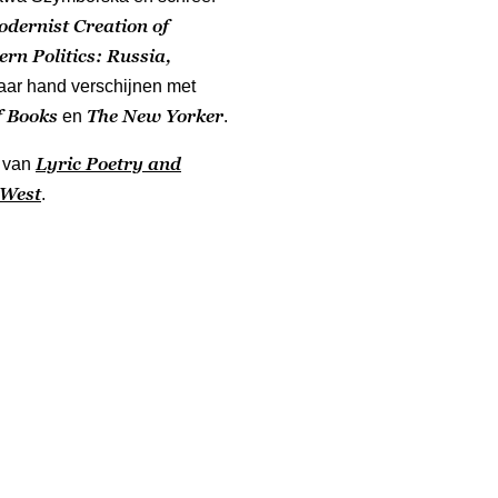
dernist Creation of
rn Politics: Russia,
aar hand verschijnen met
f Books
The New Yorker
en
.
Lyric Poetry and
g van
 West
.