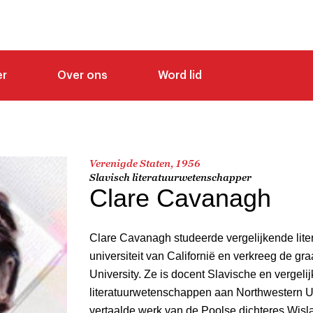
er
Over ons
Word lid
Verenigde Staten, 1956
Slavisch literatuurwetenschapper
Clare Cavanagh
Clare Cavanagh studeerde vergelijkende lit
universiteit van Californië en verkreeg de g
University. Ze is docent Slavische en vergeli
literatuurwetenschappen aan Northwestern U
vertaalde werk van de Poolse dichteres Wis