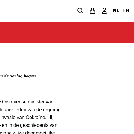
NL
|
EN
n de oorlog begon
 Oekraïense minister van
htbare leden van de regering
invasie van Oekraïne. Hij
ken in de geschiedenis van
gewone wijze door moeilijke