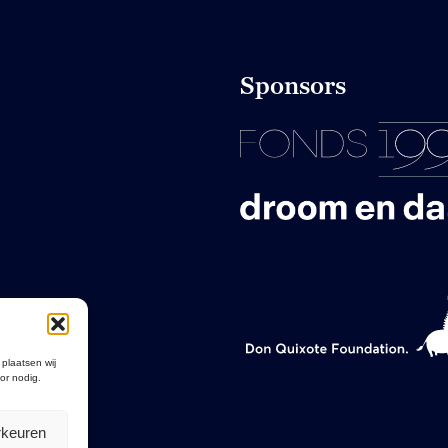
Sponsors
 plaatsen wij
or nodig.
rkeuren