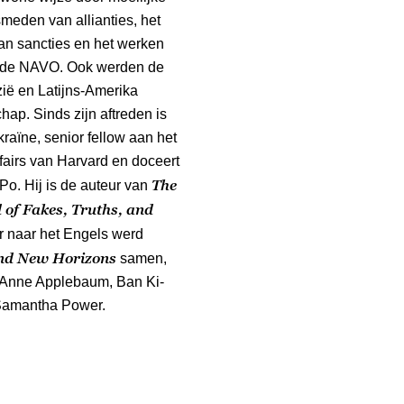
smeden van allianties, het
van sancties en het werken
n de NAVO. Ook werden de
zië en Latijns-Amerika
hap. Sinds zijn aftreden is
raïne, senior fellow aan het
ffairs van Harvard en doceert
The
Po. Hij is de auteur van
 of Fakes, Truths, and
er naar het Engels werd
nd New Horizons
samen,
 Anne Applebaum, Ban Ki-
Samantha Power.