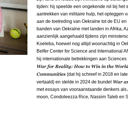
tijden: hij speelde een ongekende rol bij het 
aantrekken van militaire hulp, het opleggen 
aan de toetreding van Oekraïne tot de EU e
banden van Oekraïne met landen in Afrika, A
aanzienlijk aangehaald tijdens zijn ministersc
Koeleba, hoewel nog altijd woonachtig in Oek
Belfer Center for Science and International A
hij internationale betrekkingen aan Sciences 
War for Reality: How to Win in the World
Communities
(dat hij schreef in 2018 en lat
War a
vertaald) en stelde in 2024 de bundel
met essays van vooraanstaande denkers als
moon, Condoleezza Rice, Nassim Taleb en 