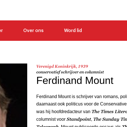
er
Over ons
Word lid
Verenigd Koninkrijk, 1939
conservatief schrijver en columnist
Ferdinand Mount
Ferdinand Mount is schrijver van romans, pol
daarnaast ook politicus voor de Conservative
The Times Lite
was hij hoofdredacteur van
Standpoint
The Sunday Ti
columnist voor
,
Telegraph
Th
. Mount publiceerde essays als