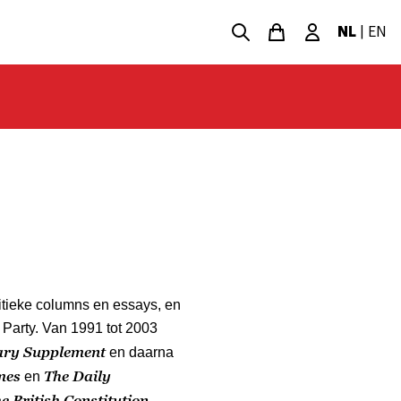
NL
|
EN
itieke columns en essays, en
 Party. Van 1991 tot 2003
rary Supplement
en daarna
mes
The Daily
en
e British Constitution