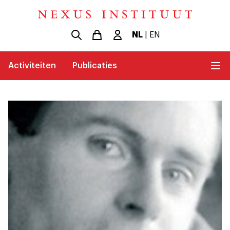
NL
|
EN
Activiteiten
Publicaties