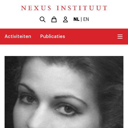
NL
|
EN
Activiteiten
Publicaties