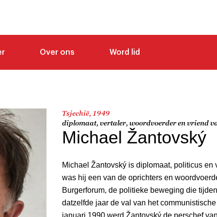
er
Over ons
Word lid
Tsjechië, 1949
diplomaat, vertaler, woordvoerder en vriend v
Michael Žantovský
Michael Žantovský is diplomaat, politicus en 
was hij een van de oprichters en woordvoerd
Burgerforum, de politieke beweging die tijde
datzelfde jaar de val van het communistisch
januari 1990 werd Žantovský de perschef van