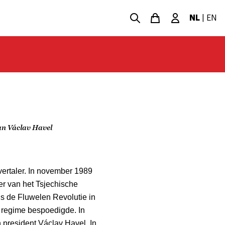
NL
|
EN
an Václav Havel
vertaler. In november 1989
er van het Tsjechische
ns de Fluwelen Revolutie in
e regime bespoedigde. In
 president Václav Havel. In