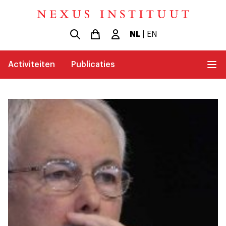
NL
|
EN
Activiteiten
Publicaties