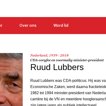
er
Over ons
Word lid
Nederland, 1939 - 2018
CDA-coryfee en voormalig minister-president
Ruud Lubbers
Ruud Lubbers was CDA-politicus. Hij was van
Economische Zaken, werd daarna fractieleid
1982 tot 1994 minister-president van Nederla
carrière bij de VN en meerdere hoogleraarsch
zijn latere jaren als publiek intellectueel.