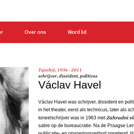
er
Over ons
Word lid
Tsjechië, 1936 - 2011
schrijver, dissident, politicus
Václav Havel
Václav Havel was schrijver, dissident en polit
in het theater, eerst als technicus, later als sc
Zahradní sl
toneelschrijver was in 1963 met
satire op de bureaucratie. Na de Praagse Len
publicatie- en opvoeringsverbod opgelegd. 