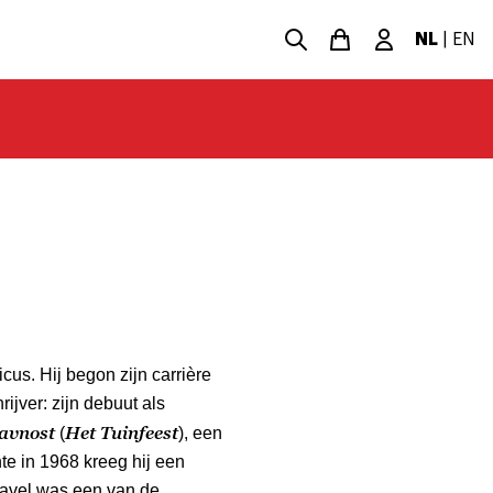
NL
|
EN
icus. Hij begon zijn carrière
hrijver: zijn debuut als
avnost
Het Tuinfeest
(
), een
te in 1968 kreeg hij een
Havel was een van de