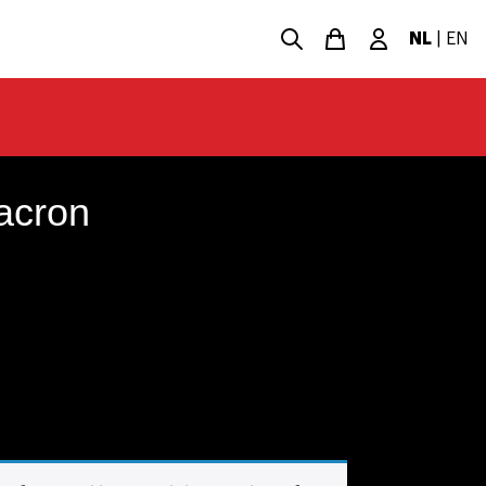
NL
|
EN
acron