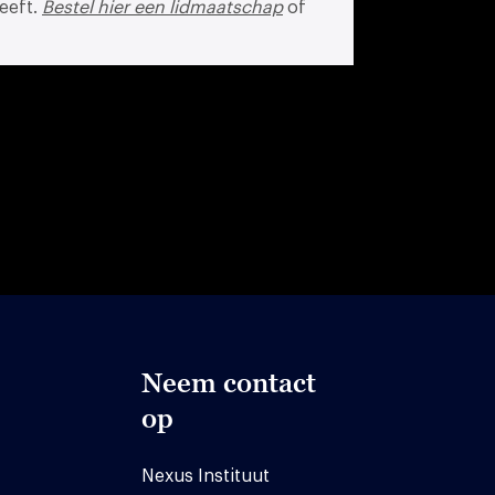
eeft.
Bestel hier een lidmaatschap
of
Neem contact
op
Nexus Instituut