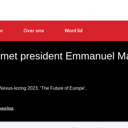
er
Over ons
Word lid
met president Emmanuel M
exus-lezing 2023, ‘The Future of Europe’.
pagina
.