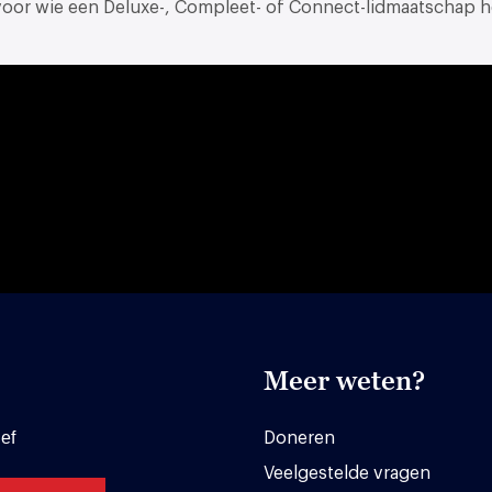
 voor wie een Deluxe-, Compleet- of Connect-lidmaatschap h
Meer weten?
ef
Doneren
Veelgestelde vragen