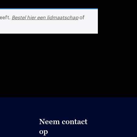
eeft.
Bestel hier een lidmaatschap
of
Neem contact
op