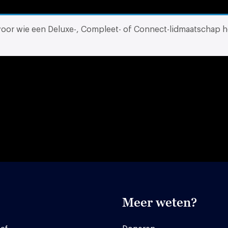
 voor wie een Deluxe-, Compleet- of Connect-lidmaatschap h
Meer weten?