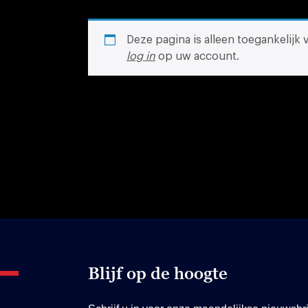
Deze pagina is alleen toegankelijk
log in
op uw account.
Blijf op de hoogte