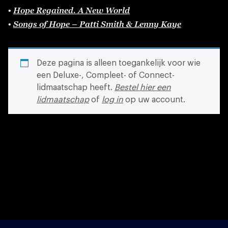
Hope Regained. A New World
•
Songs of Hope – Patti Smith & Lenny Kaye
•
Deze pagina is alleen toegankelijk voor wie
een Deluxe-, Compleet- of Connect-
lidmaatschap heeft.
Bestel hier een
lidmaatschap
of
log in
op uw account.