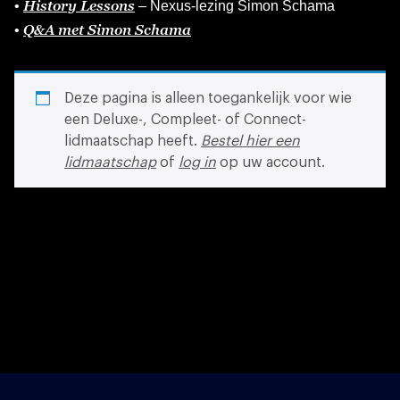
History Lessons
•
– Nexus-lezing Simon Schama
Q&A met Simon Schama
•
Deze pagina is alleen toegankelijk voor wie
een Deluxe-, Compleet- of Connect-
lidmaatschap heeft.
Bestel hier een
lidmaatschap
of
log in
op uw account.