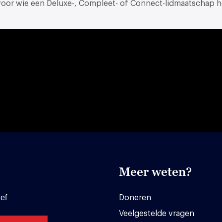
 voor wie een Deluxe-, Compleet- of Connect-lidmaatschap h
Meer weten?
ef
Doneren
Veelgestelde vragen