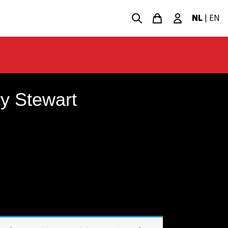
NL
|
EN
y Stewart