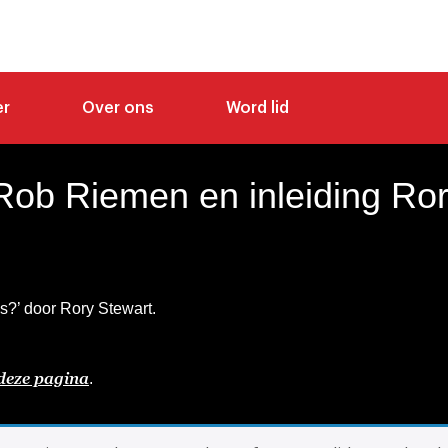
er
Over ons
Word lid
ob Riemen en inleiding Ror
s?’ door Rory Stewart.
deze pagina
.