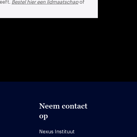
eeft.
Bestel hier een lidmaatschap
of
Neem contact
op
Nexus Instituut