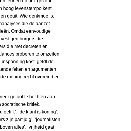
 en leunen op het ‘gezond
n hoog levenstempo kent,
en geuit. Wie denkmoe is,
manalyses die de aanzet
rieën. Omdat eenvoudige
vestigen burgers die
ers die met decreten en
lances proberen te omzeilen.
inspanning kost, geldt de
jkende feiten en argumenten
rmde mening recht overeind en
neer geloof te hechten aan
 socratische kritiek.
 gelijk’, ‘de klant is koning’,
 zijn partijdig’, ‘journalisten
boven alles’, ‘vrijheid gaat