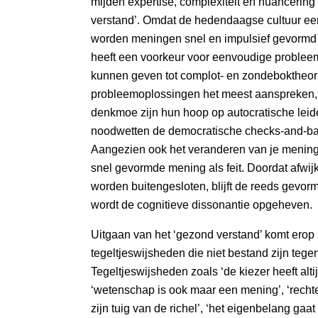
mijden expertise, complexiteit en nuancering
verstand’. Omdat de hedendaagse cultuur ee
worden meningen snel en impulsief gevormd 
heeft een voorkeur voor eenvoudige problee
kunnen geven tot complot- en zondeboktheo
probleemoplossingen het meest aanspreken, 
denkmoe zijn hun hoop op autocratische leid
noodwetten de democratische checks-and-ba
Aangezien ook het veranderen van je mening 
snel gevormde mening als feit. Doordat afwi
worden buitengesloten, blijft de reeds gevo
wordt de cognitieve dissonantie opgeheven.
Uitgaan van het ‘gezond verstand’ komt erop 
tegeltjeswijsheden die niet bestand zijn tegen
Tegeltjeswijsheden zoals ‘de kiezer heeft altijd
‘wetenschap is ook maar een mening’, ‘rechters
zijn tuig van de richel’, ‘het eigenbelang gaat 