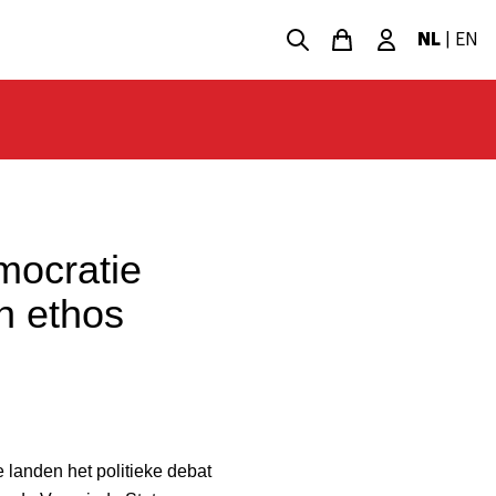
NL
|
EN
mocratie
h ethos
 landen het politieke debat