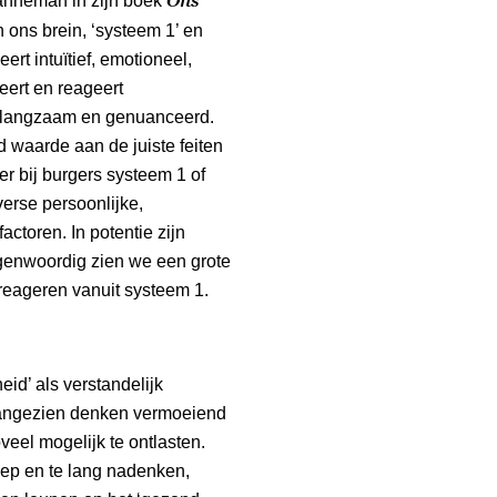
ahneman in zijn boek
n ons brein, ‘systeem 1’ en
rt intuïtief, emotioneel,
eert en reageert
ef, langzaam en genuanceerd.
 waarde aan de juiste feiten
 bij burgers systeem 1 of
verse persoonlijke,
ctoren. In potentie zijn
genwoordig zien we een grote
 reageren vanuit systeem 1.
id’ als verstandelijk
 Aangezien denken vermoeiend
eel mogelijk te ontlasten.
diep en te lang nadenken,