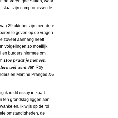
r in de Verenigde Staten, waar
 staat zijn compromissen te
an 29 oktober zijn meerdere
oberen te geven op de vragen
me zoveel aanhang heeft
un volgelingen zo moeilijk
ci en burgers hiermee om
Hoe praat je met een
jn
ers wél wint
van Roy
De
lders en Martine Pranges
 ik in dit essay in kaart
n ten grondslag liggen aan
ankelen. Ik wijs op de rol
rele omstandigheden, de