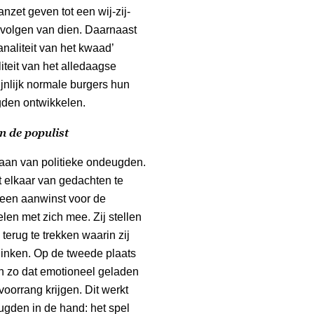
zet geven tot een wij-zij-
evolgen van dien. Daarnaast
naliteit van het kwaad’
teit van het alledaagse
jnlijk normale burgers hun
gden ontwikkelen.
n de populist
taan van politieke ondeugden.
t elkaar van gedachten te
 een aanwinst voor de
en met zich mee. Zij stellen
 terug te trekken waarin zij
inken. Op de tweede plaats
n zo dat emotioneel geladen
oorrang krijgen. Dit werkt
ugden in de hand: het spel