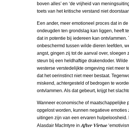
boven alles’ en ‘de vrijheid van meningsuitin
toets van het kritische verstand niet doorstaa
Een ander, meer emotioneel proces dat in de
ondeugden ten grondslag kan liggen, heeft te 
dat in potentie bij iedereen kan ontvlammen.
onbeschermd tussen wilde dieren leefden, w
angst, gingen zij tot de aanval over, sloegen z
steun bij een heldhaftige drakendoder. Wild
westerse verstedelijkte omgeving niet meer te
dat het oerinstinct niet meer bestaat. Tegenw
miskend, achtergesteld of bedrogen te worden 
ontvlammen. Als dat gebeurt, krijgt het slacht
Wanneer economische of maatschappelijke p
opgelost worden, kunnen negatieve emoties
uitingen zijn van een ervaren hulpeloosheid.
After Virtue
Alasdair MacIntyre in
‘emotivism