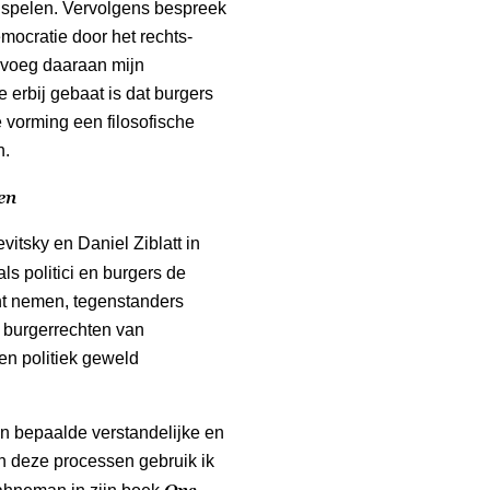
ij spelen. Vervolgens bespreek
mocratie door het rechts-
 voeg daaraan mijn
e erbij gebaat is dat burgers
 vorming een filosofische
n.
en
itsky en Daniel Ziblatt in
als politici en burgers de
cht nemen, tegenstanders
e burgerrechten van
en politiek geweld
n bepaalde verstandelijke en
n deze processen gebruik ik
Ons