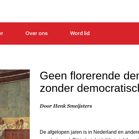
er
Over ons
Word lid
Geen florerende de
zonder democratisc
Door Henk Smeijsters
De afgelopen jaren is in Nederland en andere