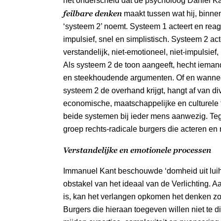
het onderscheid dat de psycholoog Daniel K
feilbare denken
maakt tussen wat hij, binne
‘systeem 2’ noemt. Systeem 1 acteert en reagee
impulsief, snel en simplistisch. Systeem 2 act
verstandelijk, niet-emotioneel, niet-impulsi
Als systeem 2 de toon aangeeft, hecht iemand
en steekhoudende argumenten. Of en wanneer
systeem 2 de overhand krijgt, hangt af van di
economische, maatschappelijke en culturele fa
beide systemen bij ieder mens aanwezig. Te
groep rechts-radicale burgers die acteren en
Verstandelijke en emotionele processen
Immanuel Kant beschouwde ‘domheid uit luihe
obstakel van het ideaal van de Verlichting.
is, kan het verlangen opkomen het denken zov
Burgers die hieraan toegeven willen niet te 