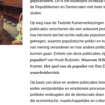
gepolariseerd. Dit is het duidelijkst zichtbaa
de Republikeinen en Democraten niet meer in
sluiten.
Op weg naar de Tweede Kamerverkiezingen v
publicaties verschenen die een antwoord pr
hoe het komt dat het rechts-radicale populis
gekregen, waarom populistische politici en h
van mening veranderen en hoe andere politi
kunnen gaan. Enkele van deze publicaties zi
populist?
Waarom Wild
van Huub Buijssen,
Het spel van de populist
Kramer,
van Bas E
waarheidscrisis
.
Op basis van deze en andere publicaties breng
welke verstandelijke en emotionele processe
politieke ondeugden die de democratie doen w
die economische, maatschappelijke en cultu