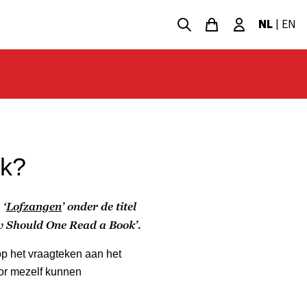
NL
|
EN
ek?
 ‘
Lofzangen
’ onder de titel
ow Should One Read a Book’.
op het vraagteken aan het
voor mezelf kunnen