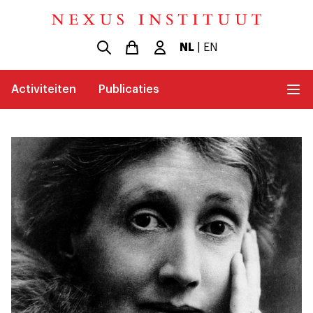
NL
|
EN
Activiteiten
Publicaties