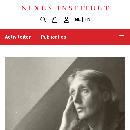
NL
|
EN
Activiteiten
Publicaties