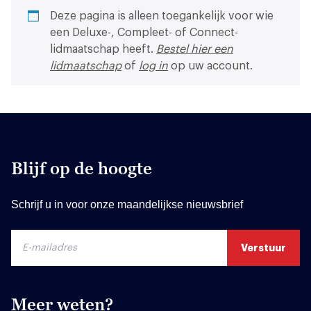
Deze pagina is alleen toegankelijk voor wie
een Deluxe-, Compleet- of Connect-
lidmaatschap heeft.
Bestel hier een
lidmaatschap
of
log in
op uw account.
Blijf op de hoogte
Schrijf u in voor onze maandelijkse nieuwsbrief
Meer weten?