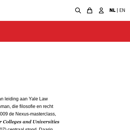
NL
|
EN
an leiding aan Yale Law
man, die filosofie en recht
 2009 de Nexus-masterclass,
 Colleges and Universities
07) centraal stond. Daarin