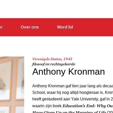
er
Over ons
Word lid
Verenigde Staten, 1945
filosoof en rechtsgeleerde
Anthony Kronman
Anthony Kronman gaf tien jaar lang als deca
School, waar hij nog altijd hoogleraar is. Kron
heeft gestudeerd aan Yale University, gaf in
Education’s End: Why Our
waarin zijn boek
Have Given Up on the Meaning of Life
(20