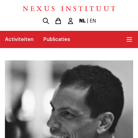
NL
|
EN
Activiteiten
Publicaties