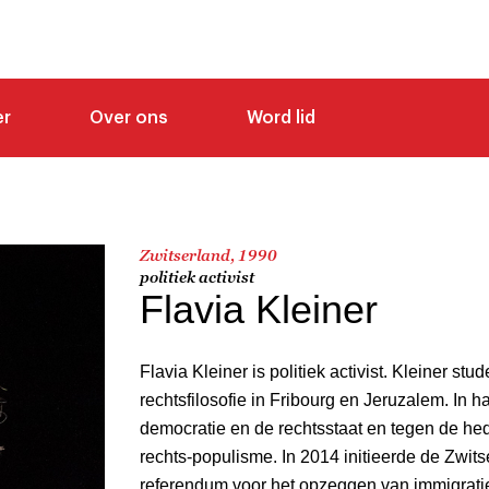
er
Over ons
Word lid
Zwitserland, 1990
politiek activist
Flavia Kleiner
Flavia Kleiner is politiek activist. Kleiner s
rechtsfilosofie in Fribourg en Jeruzalem. In h
democratie en de rechtsstaat en tegen de h
rechts-populisme. In 2014 initieerde de Zwits
referendum voor het opzeggen van immigrati