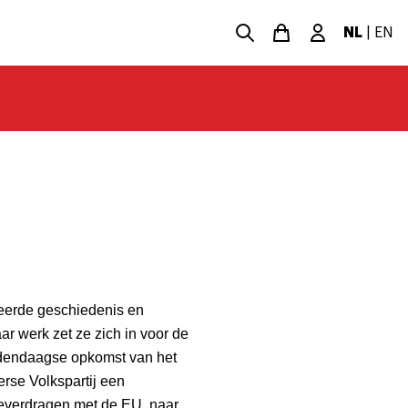
NL
|
EN
tudeerde geschiedenis en
aar werk zet ze zich in voor de
edendaagse opkomst van het
erse Volkspartij een
everdragen met de EU, naar