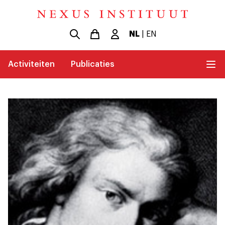
NL
|
EN
Activiteiten
Publicaties