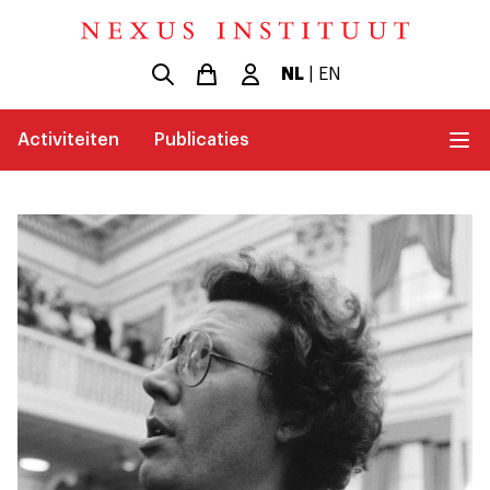
NL
|
EN
Activiteiten
Publicaties